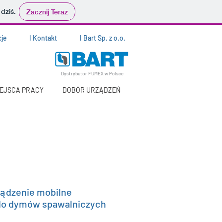
 dziś.
Zacznij Teraz
cje
I Kontakt
I Bart Sp. z o.o.
Dystrybutor FUMEX w Polsce
IEJSCA PRACY
DOBÓR URZĄDZEŃ
ządzenie mobilne
do dymów spawalniczych