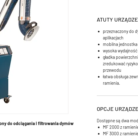
ATUTY URZĄDZE
przeznaczony do d
aplikacjach
mobilna jednostka f
wysoka wydajność f
gładka powierzchn
zredukować ryzyko
przewodu
łatwa obsługa zewn
ramienia.
OPCJE URZĄDZE
Dostępne są dwa mod
ony do odciągania i filtrowania dymów
MF 2000 z ramieni
MF 3000 z ramieni