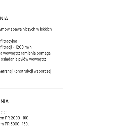
NIA
ymów spawalniczych w lekkich
iltracyjna
iltracji - 1200 m/h
ia wewnątrz ramienia pomaga
 osiadania pyłów wewnątrz
ętrznej konstrukcji wsporczej
NIA
ele:
em PR 2000 -160
em PR 3000- 160.