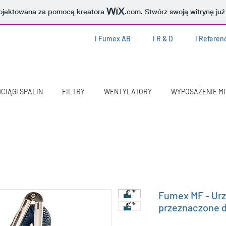
projektowana za pomocą kreatora
.com
. Stwórz swoją witrynę już
I Fumex AB
I R & D
I Referen
CIĄGI SPALIN
FILTRY
WENTYLATORY
WYPOSAŻENIE M
Fumex MF - Ur
przeznaczone 