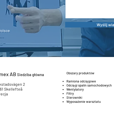
Polsce
mex AB
Obszary produktów
Siedziba główna
Ramiona odciągowe
kstadsvägen 2
Odciągi spalin samochodowych
 61 Skellefteå
Wentylatory
ecja
Filtry
Sterowniki
Wyposażenie warsztatu