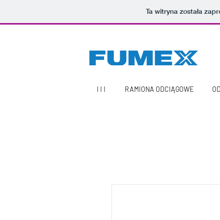
Ta witryna została za
I I I
RAMIONA ODCIĄGOWE
OD