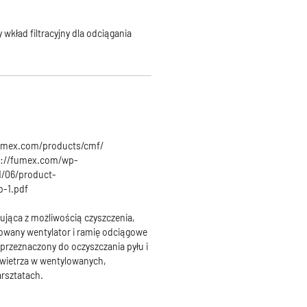
wkład filtracyjny dla odciągania
fumex.com/products/cmf/
s://fumex.com/wp-
1/06/product-
-1.pdf
rująca
z możliwością czyszczenia,
wany wentylator i ramię odciągowe
rzeznaczony do oczyszczania pyłu i
wietrza w wentylowanych,
rsztatach.