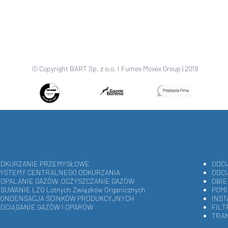
© Copyright BART Sp. z o.o. I Fumex Movex Group | 2019
ODKURZANIE PRZEMYSŁOWE
ODCI
SYSTEMY CENTRALNEGO ODKURZANIA
ODCI
OPALANIE GAZÓW, OCZYSZCZANIE GAZÓW
OBIE
SUWANIE LZO Lotnych Związków Organicznych
POMI
KONDENSACJA ŚCINKÓW PRODUKCYJNYCH
INS
DCIĄGANIE GAZÓW I OPARÓW
FIL
TRA