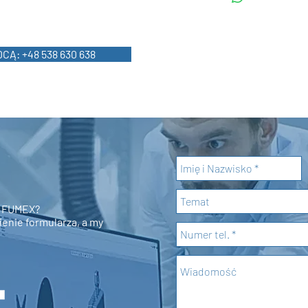
CĄ: +48 538 630 638
i FUMEX?
nie formularza, a my