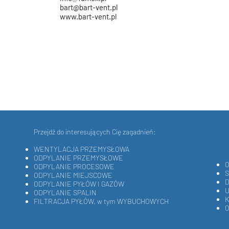
bart@
bart-vent.pl
www.bart-vent.pl
Przejdź do interesujących Cię zagadnień:
WENTYLACJA PRZEMYSŁOWA
ODPYLANIE PRZEMYSŁOWE
ODPYLANIE PROCESOWE
ODPYLANIE MIEJSCOWE
D
ODPYLANIE PYŁÓW I GAZÓW
U
ODPYLANIE SPALIN
FILTRACJA PYŁÓW, w tym WYBUCHOWYCH
O