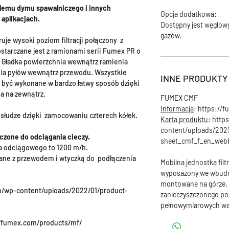
blemu dymu spawalniczego i innych
Opcja dodatkowa:
aplikacjach.
Dostępny jest węglowy 
gazów.
ruje wysoki poziom filtracji połączony z
starczane jest z ramionami serii Fumex PR o
. Gładka powierzchnia wewnątrz ramienia
ia pyłów wewnątrz przewodu. Wszystkie
INNE PRODUKTY
 być wykonane w bardzo łatwy sposób dzięki
a na zewnątrz.
FUMEX CMF
Informacja
: https://
 obsłudze dzięki zamocowaniu czterech kółek.
Karta produktu
: http
content/uploads/202
aczone do odciągania cieczy.
sheet_cmf_f_en_webb
 odciągowego to 1200 m/h.
ane z przewodem i wtyczką do podłączenia
Mobilna jednostka filt
wyposażony we wbudo
montowane na górze, p
m/wp-content/uploads/2022/01/product-
zanieczyszczonego po
pełnowymiarowych wa
/fumex.com/products/mf/