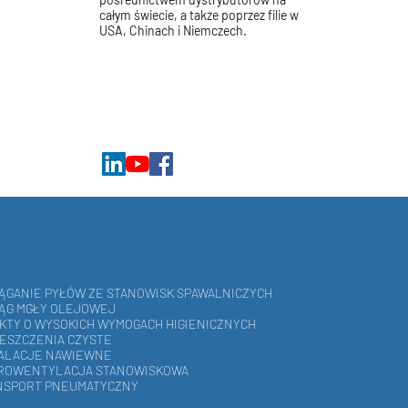
całym świecie, a także poprzez filie w
USA, Chinach i Niemczech.
ĄGANIE PYŁÓW ZE STANOWISK SPAWALNICZYCH
ĄG MGŁY OLEJOWEJ
KTY O WYSOKICH WYMOGACH HIGIENICZNYCH
ESZCZENIA CZYSTE
TALACJE NAWIEWNE
TROWENTYLACJA STANOWISKOWA
NSPORT PNEUMATYCZNY