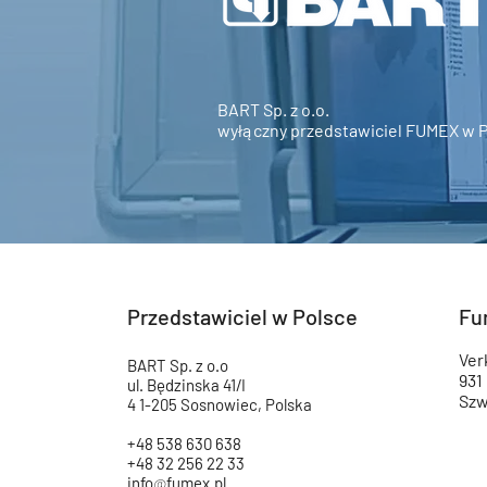
BART Sp. z o.o.
wyłączny przedstawiciel FUMEX w 
Przedstawiciel w Polsce
Fu
Ver
BART Sp. z o.o
931
ul. Będzinska 41/I
Szw
4 1-205 Sosnowiec, Polska
+48
538 630 638
+48 32 256 22 33
info
@
fumex.pl